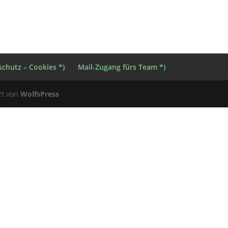
chutz – Cookies *)
Mail-Zugang fürs Team *)
zt von
WolfsPress