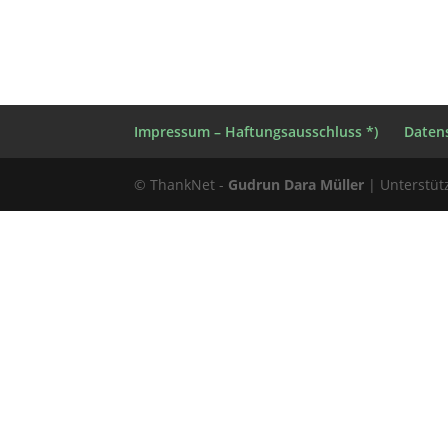
Impressum – Haftungsausschluss *)
Datens
© ThankNet -
Gudrun Dara Müller
| Unterstüt