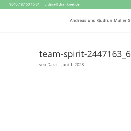
040 / 87 60 15 31
dara@thanknet.de
Andreas-und-Gudrun-Müller-St
team-spirit-2447163_
von
Dara
|
Juni 1, 2023