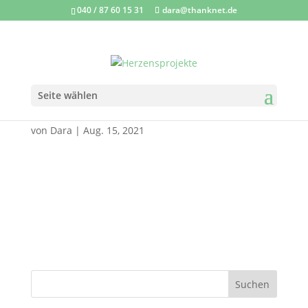
040 / 87 60 15 31
dara@thanknet.de
Seite wählen
Netzwerk_500
von
Dara
|
Aug. 15, 2021