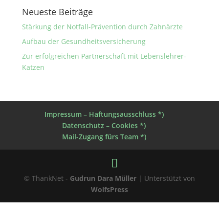
Neueste Beiträge
Stärkung der Notfall-Prävention durch Zahnärzte
Aufbau der Gesundheitsversicherung
Zur erfolgreichen Partnerschaft mit Lebenslehrer-
Katzen
Impressum – Haftungsausschluss *)
Datenschutz – Cookies *)
Mail-Zugang fürs Team *)
© ThankNet -
Gudrun Dara Müller
| Unterstützt von
WolfsPress