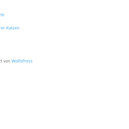
zte
rer-Katzen
zt von
WolfsPress